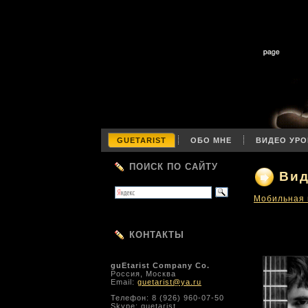
GUETARIST
ОБО МНЕ
ВИДЕО УРО
ПОИСК ПО САЙТУ
Вид
Мобильная 
КОНТАКТЫ
guEtarist Company Co.
Россия, Москва
Email:
guetarist@ya.ru
Телефон: 8 (926) 960-07-50
Skype: guetarist