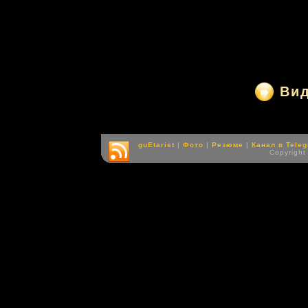
Ви
guEtarist
|
Фото
|
Резюме
|
Канал в Tele
Copyright 