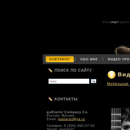
GUETARIST
ОБО МНЕ
ВИДЕО УРО
ПОИСК ПО САЙТУ
Вид
Мобильная 
КОНТАКТЫ
guEtarist Company Co.
Россия, Москва
Email:
guetarist@ya.ru
Телефон: 8 (926) 960-07-50
Skype: guetarist