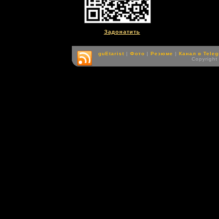
Задонатить
guEtarist
|
Фото
|
Резюме
|
Канал в Tele
Copyright 