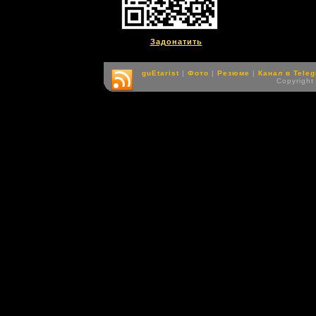
Задонатить
guEtarist
|
Фото
|
Резюме
|
Канал в Tele
Copyright 