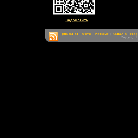
Задонатить
guEtarist
|
Фото
|
Резюме
|
Канал в Tele
Copyright 