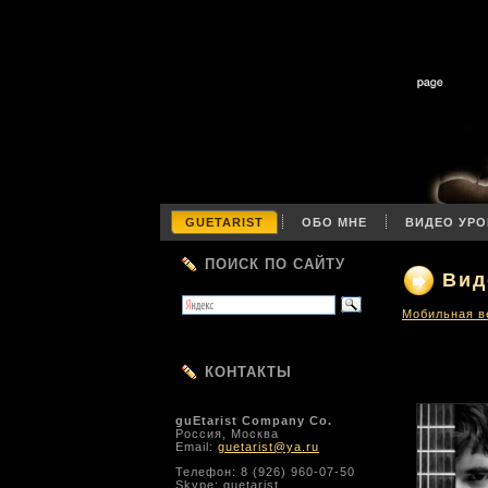
GUETARIST
ОБО МНЕ
ВИДЕО УРО
ПОИСК ПО САЙТУ
Вид
Мобильная в
КОНТАКТЫ
guEtarist Company Co.
Россия, Москва
Email:
guetarist@ya.ru
Телефон: 8 (926) 960-07-50
Skype: guetarist