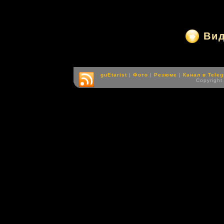
Ви
guEtarist
|
Фото
|
Резюме
|
Канал в Tele
Copyright 