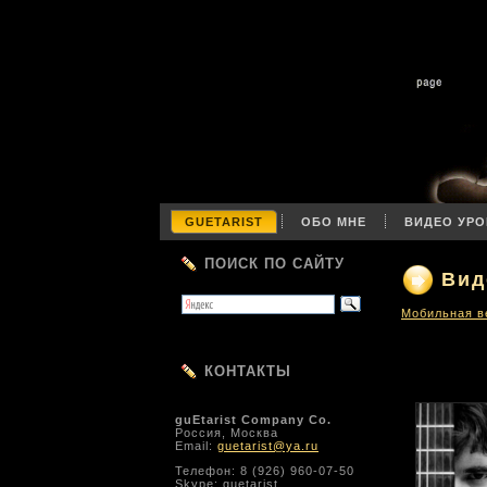
GUETARIST
ОБО МНЕ
ВИДЕО УРО
ПОИСК ПО САЙТУ
Вид
Мобильная в
КОНТАКТЫ
guEtarist Company Co.
Россия, Москва
Email:
guetarist@ya.ru
Телефон: 8 (926) 960-07-50
Skype: guetarist