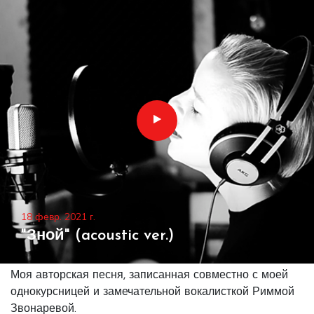
18 февр. 2021 г.
"Зной" (acoustic ver.)
Моя авторская песня, записанная совместно с моей
однокурсницей и замечательной вокалисткой Риммой
Звонаревой.