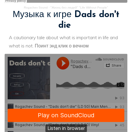
Rogachev Sound
·
"Жизнь без людей" "Life Without People"
Музыка к игре
Dads don't
die
A cautionary tale about what is important in life and
what is not. Поинт энд клик о вечном