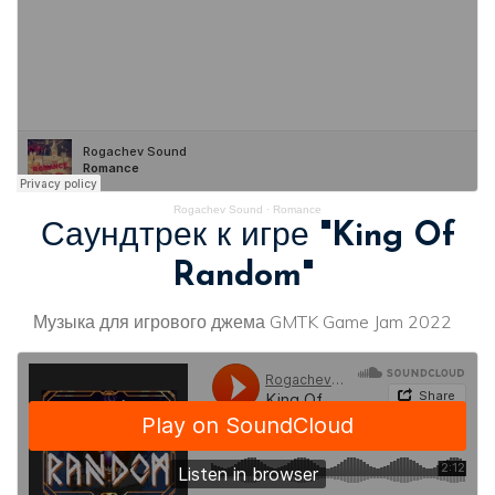
Rogachev Sound
·
Romance
Саундтрек к игре
"King Of
Random"
Музыка для игрового джема GMTK Game Jam 2022