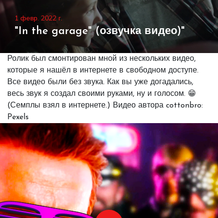
1 февр. 2022 г.
"In the garage" (озвучка видео)"
Ролик был смонтирован мной из нескольких видео,
которые я нашёл в интернете в свободном доступе.
Все видео были без звука. Как вы уже догадались,
весь звук я создал своими руками, ну и голосом. 😁
(Семплы взял в интернете.) Видео автора cottonbro:
Pexels