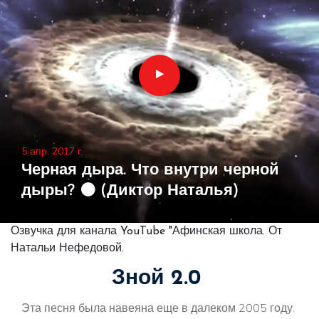
5 апр. 2017 г.
Черная дыра. Что внутри черной
дыры? ⚫ (Диктор Наталья)
Озвучка для канала YouTube "Афинская школа. От
Натальи Нефедовой.
Зной 2.0
Эта песня была навеяна еще в далеком 2005 году.