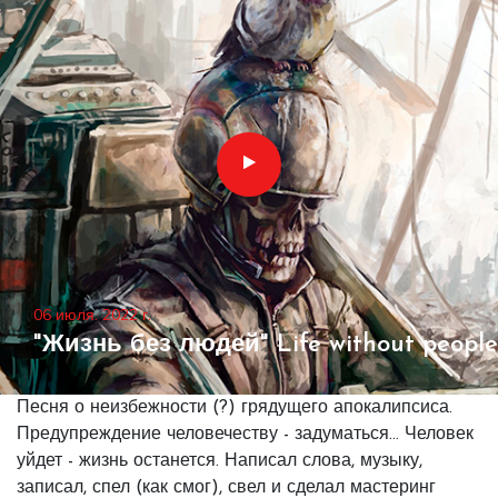
06 июля. 2022 г.
"Жизнь без людей" Life without people
Песня о неизбежности (?) грядущего апокалипсиса.
Предупреждение человечеству - задуматься... Человек
уйдет - жизнь останется. Написал слова, музыку,
записал, спел (как смог), свел и сделал мастеринг