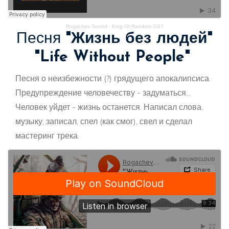
Rogachev Sound
·
King Of Random OST
Песня
"Жизнь без людей"
"Life Without People"
Песня о неизбежности (?) грядущего апокалипсиса.
Предупреждение человечеству - задуматься...
Человек уйдет - жизнь останется. Написал слова,
музыку, записал, спел (как смог), свел и сделал
мастеринг трека.