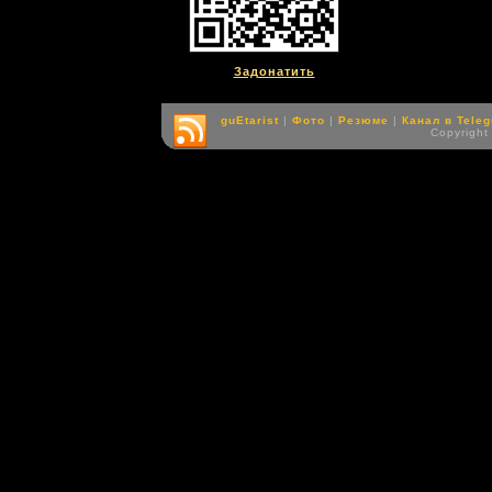
Задонатить
guEtarist
|
Фото
|
Резюме
|
Канал в Tele
Copyright 