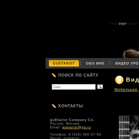
GUETARIST
ОБО МНЕ
ВИДЕО УРО
ПОИСК ПО САЙТУ
Вид
Мобильная 
КОНТАКТЫ
guEtarist Company Co.
Россия, Москва
Email:
guetarist@ya.ru
Телефон: 8 (926) 960-07-50
Skype: guetarist